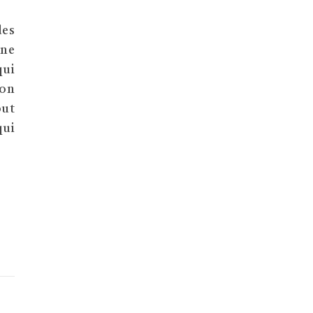
des
ne
ui
ion
out
qui