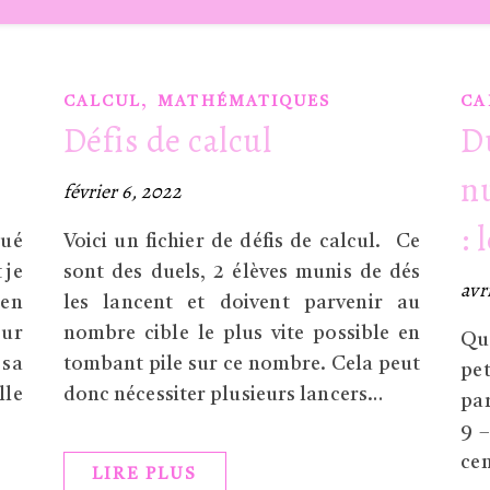
,
CALCUL
MATHÉMATIQUES
CA
Défis de calcul
D
n
février 6, 2022
:
qué
Voici un fichier de défis de calcul. Ce
 je
sont des duels, 2 élèves munis de dés
avr
 en
les lancent et doivent parvenir au
sur
nombre cible le plus vite possible en
Qu
 sa
tombant pile sur ce nombre. Cela peut
pet
lle
donc nécessiter plusieurs lancers…
par
9 –
cen
LIRE PLUS